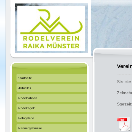
Verei
Startseite
Streck
Aktuelles
Zeitne
Rodelbahnen
Starze
Rodelregeln
Fotogalerie
Rennergebnisse