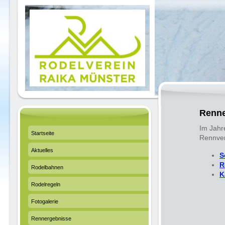
Renne
Im Jahr
Startseite
Rennver
Aktuelles
S
R
Rodelbahnen
K
Rodelregeln
Fotogalerie
Rennergebnisse