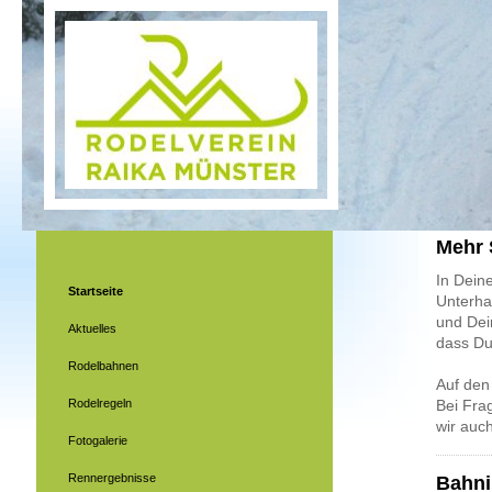
Mehr 
In Deine
Startseite
Unterha
und Dei
Aktuelles
dass Du
Rodelbahnen
Auf den
Rodelregeln
Bei Fra
wir auc
Fotogalerie
Rennergebnisse
Bahni