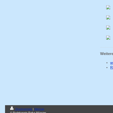
Weitere
w
R
Druckversion
|
Sitemap
© Rodelverein Raika Münster