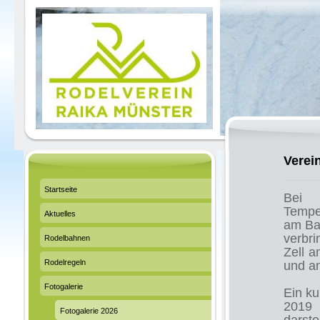
Verei
Startseite
Bei 
Temper
Aktuelles
am Ba
verbri
Rodelbahnen
Zell a
Rodelregeln
und an
Fotogalerie
Ein ku
2019 
Fotogalerie 2026