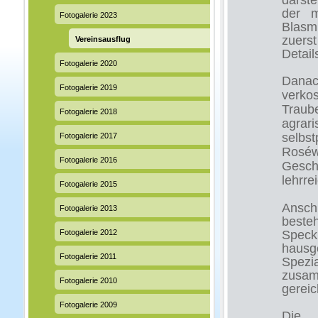
darste
der m
Fotogalerie 2023
Blasmu
zuerst
Vereinsausflug
Detail
Fotogalerie 2020
Danac
Fotogalerie 2019
verko
Traub
Fotogalerie 2018
agrar
selbs
Fotogalerie 2017
Roséw
Fotogalerie 2016
Gesch
lehrre
Fotogalerie 2015
Anschl
Fotogalerie 2013
beste
Fotogalerie 2012
Spec
hausg
Fotogalerie 2011
Spez
zusam
Fotogalerie 2010
gereic
Fotogalerie 2009
Die 