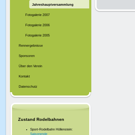
Jahreshauptversammlung
Fotogalerie 2007
Fotogalerie 2006
Fotogalerie 2005
Rennergebnisse
Sponsoren
Über den Verein
Kontakt
Datenschutz
Zustand Rodelbahnen
Sport-Rodelbahn Höllenstein:
Saisonende