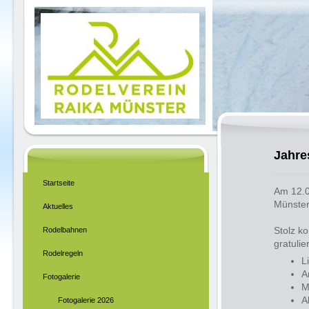
Jahre
Startseite
Am 12.0
Münster
Aktuelles
Stolz k
Rodelbahnen
gratulie
Rodelregeln
L
A
Fotogalerie
M
A
Fotogalerie 2026