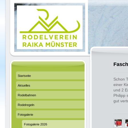
Fasch
Startseite
Schon T
einer K
Aktuelles
und 2 E
Philipp
Rodelbahnen
gut vert
Rodelregeln
Fotogalerie
Fotogalerie 2026