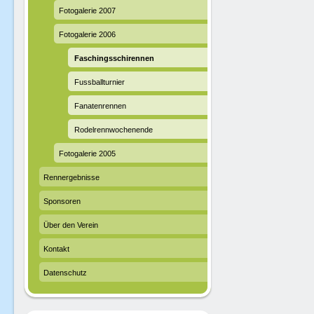
Fotogalerie 2007
Fotogalerie 2006
Faschingsschirennen
Fussballturnier
Fanatenrennen
Rodelrennwochenende
Fotogalerie 2005
Rennergebnisse
Sponsoren
Über den Verein
Kontakt
Datenschutz