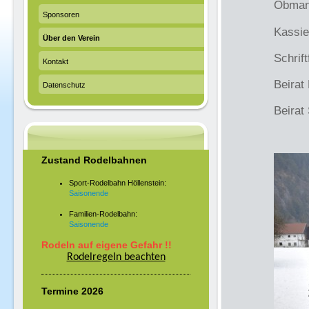
Obman
Sponsoren
Kassie
Über den Verein
Schrif
Kontakt
Beirat
Datenschutz
Beirat
Zustand Rodelbahnen
Sport-Rodelbahn Höllenstein:
Saisonende
Familien-Rodelbahn:
Saisonende
Rodeln auf eigene Gefahr !!
Rodelregeln beachten
Termine 2026