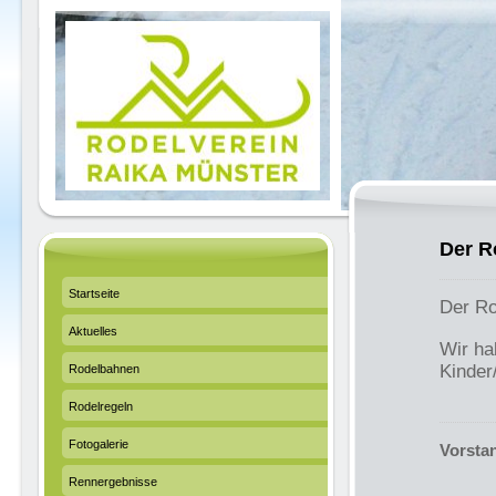
Der R
Startseite
Der Ro
Aktuelles
Wir ha
Kinder
Rodelbahnen
Rodelregeln
Fotogalerie
Vorstan
Rennergebnisse